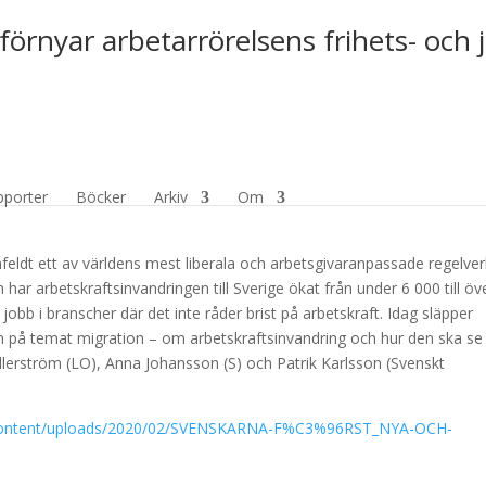
förnyar arbetarrörelsens frihets- och 
 och gamla)
pporter
Böcker
Arkiv
Om
ldt ett av världens mest liberala och arbetsgivaranpassade regelver
har arbetskraftsinvandringen till Sverige ökat från under 6 000 till öv
 jobb i branscher där det inte råder brist på arbetskraf
t. Idag släpper
 på temat migration – om arbetskraftsinvandring och hur den ska se 
llerström (LO), Anna Johansson (S) och Patrik Karlsson (Svenskt
p-content/uploads/2020/02/SVENSKARNA-F%C3%96RST_NYA-OCH-