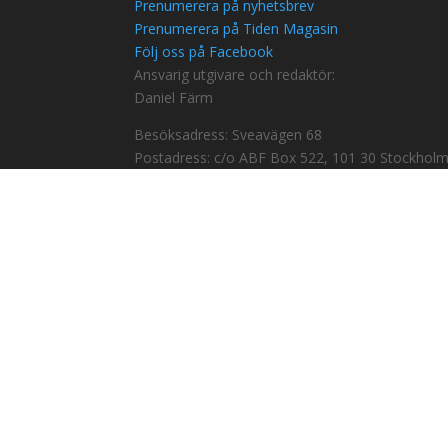
Prenumerera på nyhetsbrev
Prenumerera på Tiden Magasin
Följ oss på Facebook
Ansvarig utgivare och redaktör:
Daniel Färm
Besöksadress: Sveavägen 68
Postadress: c/o ABF Box 522, 101 30 Stockhol