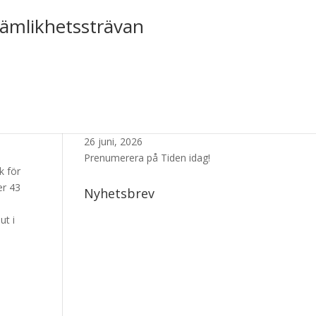
jämlikhetssträvan
Senaste Numret
26 juni, 2026
Prenumerera på Tiden idag!
k för
er 43
Nyhetsbrev
ut i