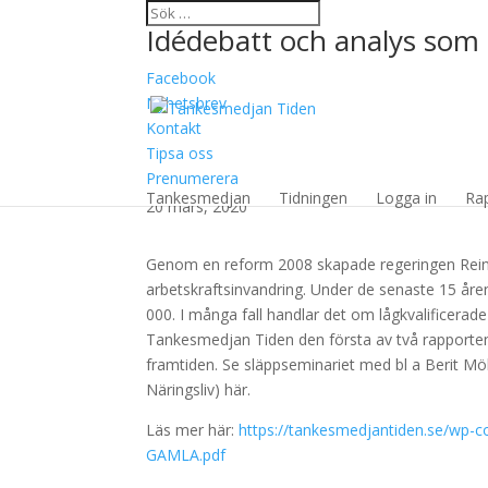
Idédebatt och analys som 
Facebook
Nyhetsbrev
Kontakt
Tipsa oss
Svenskarna först (nya
Prenumerera
Tankesmedjan
Tidningen
Logga in
Ra
20 mars, 2020
Genom en reform 2008 skapade regeringen Reinfe
arbetskraftsinvandring. Under de senaste 15 åren 
000. I många fall handlar det om lågkvalificerade
Tankesmedjan Tiden den första av två rapporten
framtiden. Se släppseminariet med bl a Berit Mö
Näringsliv) här.
Läs mer här:
https://tankesmedjantiden.se/w
GAMLA.pdf