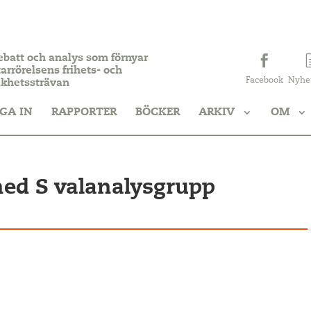
ebatt och analys som förnyar
arrörelsens frihets- och
Facebook
Nyhe
ikhetssträvan
GA IN
RAPPORTER
BÖCKER
ARKIV
OM
d S valanalysgrupp