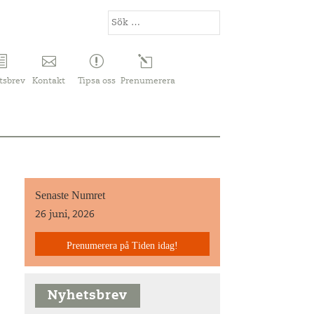
tsbrev
Kontakt
Tipsa oss
Prenumerera
Senaste Numret
26 juni, 2026
Prenumerera på Tiden idag!
Nyhetsbrev