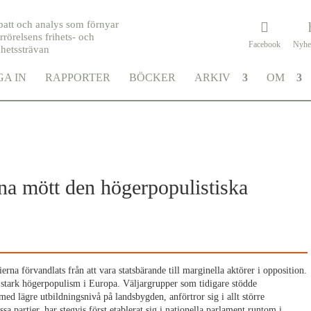
batt och analys som förnyar
rrörelsens frihets- och
Facebook
Nyhe
khetssträvan
A IN
RAPPORTER
BÖCKER
ARKIV
OM
na mött den högerpopulistiska
erna förvandlats från att vara statsbärande till marginella aktörer i opposition.
 stark högerpopulism i Europa. Väljargrupper som tidigare stödde
d lägre utbildningsnivå på landsbygden, anförtror sig i allt större
essa partier, har stegvis först etablerat sig i nationella parlament runtom i