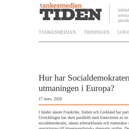
Idéde
arbeta
jämli
TANKESMEDJAN
TIDNINGEN
LOGG
Hur har Socialdemokrater
utmaningen i Europa?
17 mars, 2020
I länder såsom Frankrike, Italien och Grekland har parti
Utvecklingen har skett parallellt med framväxten av en
socialdemokratin, såsom arbetarklassen och människor me
utsträckning till högerpopulistiska alternativ istället. D