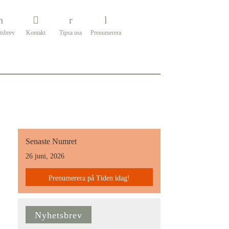
tsbrev
Kontakt
Tipsa oss
Prenumerera
Senaste Numret
26 juni, 2026
Prenumerera på Tiden idag!
Nyhetsbrev