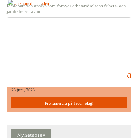
Idédebatt och analys som förnyar arbetarrörelsens frihets- och
jämlikhetssträvan
1017721_10151981557817741_1244159638_n
5 april, 2022
Senaste Numret
26 juni, 2026
Prenumerera på Tiden idag!
Nyhetsbrev