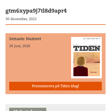
gtm6xypa9j7tl8d9apr4
30 december, 2022
Senaste Numret
26 juni, 2026
Prenumerera på Tiden idag!