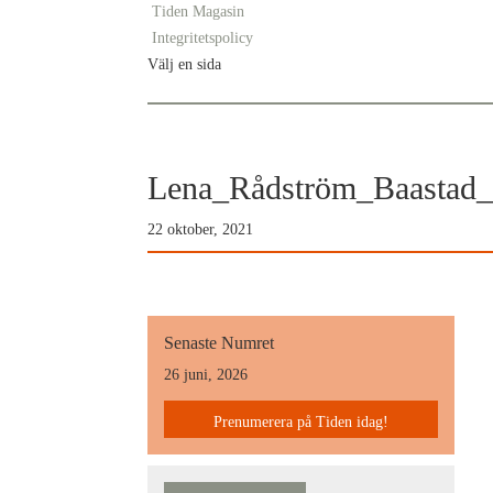
Tiden Magasin
Integritetspolicy
Välj en sida
Lena_Rådström_Baastad_
22 oktober, 2021
Senaste Numret
26 juni, 2026
Prenumerera på Tiden idag!