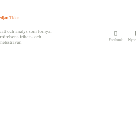
batt och analys som förnyar
rrörelsens frihets- och
Facebook
Nyhe
khetssträvan