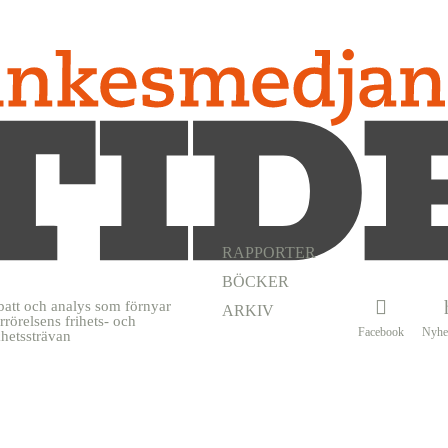
RAPPORTER
BÖCKER
batt och analys som förnyar
ARKIV
rrörelsens frihets- och
Facebook
Nyhe
khetssträvan