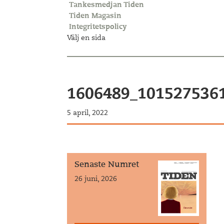
Tankesmedjan Tiden
Tiden Magasin
Integritetspolicy
Välj en sida
1606489_101527536
5 april, 2022
Senaste Numret
26 juni, 2026