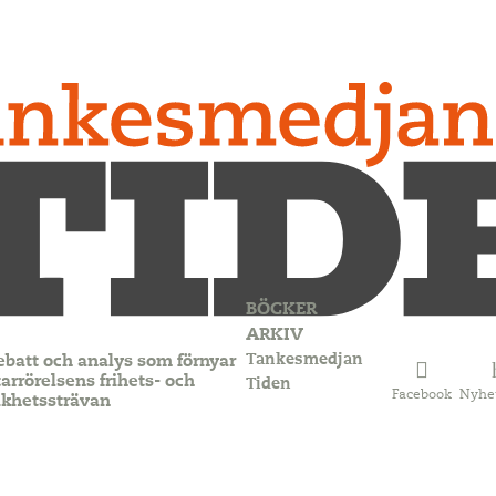
BÖCKER
ARKIV
Tankesmedjan
ebatt och analys som förnyar
arrörelsens frihets- och
Tiden
Facebook
Nyhe
ikhetssträvan