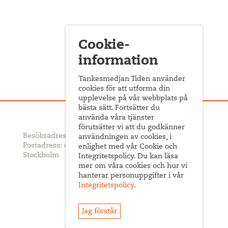
Cookie-
information
Tankesmedjan Tiden använder
cookies för att utforma din
upplevelse på vår webbplats på
bästa sätt. Fortsätter du
använda våra tjänster
förutsätter vi att du godkänner
Besöksadress: Sveavägen 68
användningen av cookies, i
Postadress: c/o ABF Box 522, 101 30
enlighet med vår Cookie och
Stockholm
Integritetspolicy. Du kan läsa
mer om våra cookies och hur vi
hanterar personuppgifter i vår
Integritetspolicy
.
Jag förstår