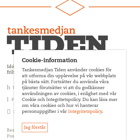
Cookie-information
Idédebatt och analys som förnyar arbetarrörelsens
Tankesmedjan Tiden använder cookies för
frihets- och jämlikhetssträvan
att utforma din upplevelse på vår webbplats
på bästa sätt. Fortsätter du använda våra
Prenumerera på nyhetsbrev
tjänster förutsätter vi att du godkänner
användningen av cookies, i enlighet med vår
Cookie och Integritetspolicy. Du kan läsa mer
Prenumerera på Tiden Magasin
om våra cookies och hur vi hanterar
personuppgifter i vår
Integritetspolicy
.
Följ oss på Facebook
Jag förstår
Besöksadress: Sveavägen 68
Postadress: c/o ABF Box 522, 101 30 Stockholm