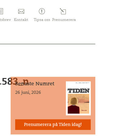
tsbrev
Kontakt
Tipsa oss
Prenumerera
1583_n
Senaste Numret
26 juni, 2026
Prenumerera på Tiden idag!