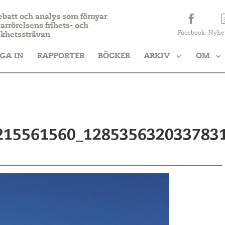
ebatt och analys som förnyar
arrörelsens frihets- och
Facebook
Nyhe
ikhetssträvan
GA IN
RAPPORTER
BÖCKER
ARKIV
OM
215561560_128535632033783