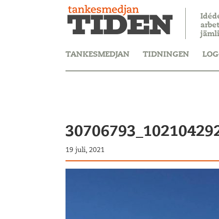
Idéd
arbet
jäml
TANKESMEDJAN
TIDNINGEN
LOG
30706793_10210429
19 juli, 2021