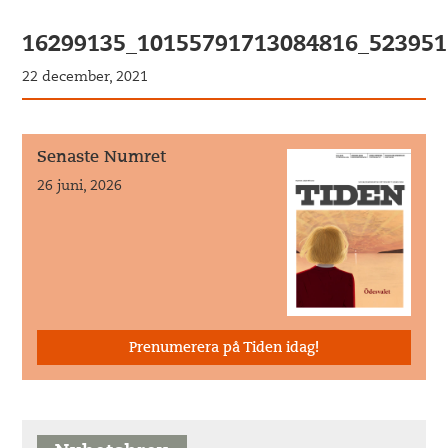
16299135_10155791713084816_52395
22 december, 2021
Senaste Numret
26 juni, 2026
Prenumerera på Tiden idag!