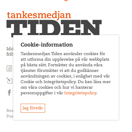
Cookie-information
Idédebatt och analys som förnyar arbetarrörelsens
Tankesmedjan Tiden använder cookies för
frihets- och jämlikhetssträvan
att utforma din upplevelse på vår webbplats
på bästa sätt. Fortsätter du använda våra
Prenumerera på nyhetsbrev
tjänster förutsätter vi att du godkänner
användningen av cookies, i enlighet med vår
Prenumerera på Tiden Magasin
Cookie och Integritetspolicy. Du kan läsa mer
om våra cookies och hur vi hanterar
personuppgifter i vår
Integritetspolicy
.
Följ oss på Facebook
Jag förstår
Besöksadress: Sveavägen 68
Postadress: c/o ABF Box 522, 101 30 Stockholm