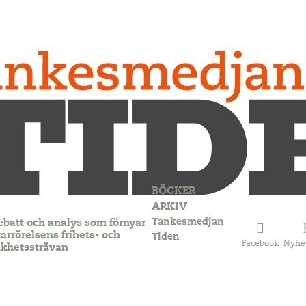
BÖCKER
ARKIV
Tankesmedjan
ebatt och analys som förnyar
arrörelsens frihets- och
Tiden
Facebook
Nyhe
ikhetssträvan