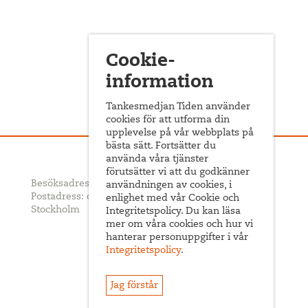
Cookie-
information
Tankesmedjan Tiden använder
cookies för att utforma din
upplevelse på vår webbplats på
bästa sätt. Fortsätter du
använda våra tjänster
förutsätter vi att du godkänner
Besöksadress: Sveavägen 68
användningen av cookies, i
Postadress: c/o ABF Box 522, 101 30
enlighet med vår Cookie och
Stockholm
Integritetspolicy. Du kan läsa
mer om våra cookies och hur vi
hanterar personuppgifter i vår
Integritetspolicy
.
Jag förstår