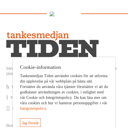
Cookie-information
Idédebatt och analys som förnyar arbetarrörelsens frihets- och
jämlikhetssträvan
Tankesmedjan Tiden använder cookies för att utforma
din upplevelse på vår webbplats på bästa sätt.
Fortsätter du använda våra tjänster förutsätter vi att du
Prenumerera på nyhetsbrev
godkänner användningen av cookies, i enlighet med
vår Cookie och Integritetspolicy. Du kan läsa mer om
Prenumerera på Tiden Magasin
våra cookies och hur vi hanterar personuppgifter i vår
Integritetspolicy
.
Följ oss på Facebook
Jag förstår
Besöksadress: Sveavägen 68