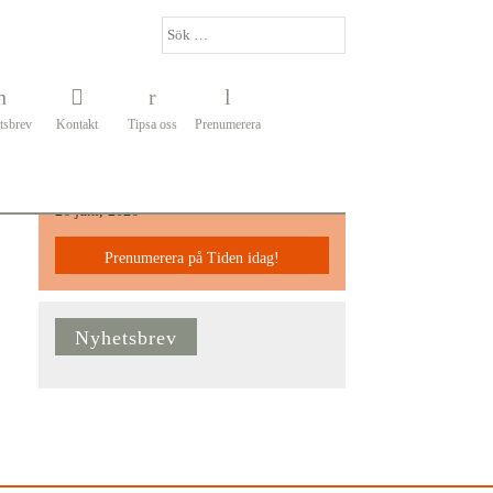
tsbrev
Kontakt
Tipsa oss
Prenumerera
Senaste Numret
26 juni, 2026
Prenumerera på Tiden idag!
Nyhetsbrev