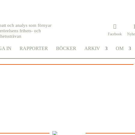
batt och analys som förnyar
rrörelsens frihets- och
Facebook
Nyhe
khetssträvan
e_och_ledarskribent.
A IN
RAPPORTER
BÖCKER
ARKIV
OM