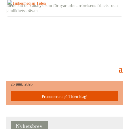
Idédebatt och analys som förnyar arbetarrörelsens frihets- och
jämlikhetssträvan
482032888_667408209060961_183064398465
30 juni, 2025
Senaste Numret
26 juni, 2026
Prenumerera på Tiden idag!
Nyhetsbrev