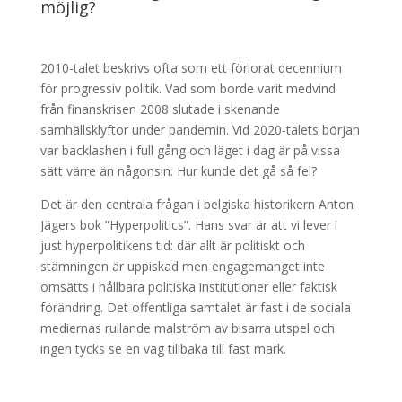
möjlig?
2010-talet beskrivs ofta som ett förlorat decennium
för progressiv politik. Vad som borde varit medvind
från finanskrisen 2008 slutade i skenande
samhällsklyftor under pandemin. Vid 2020-talets början
var backlashen i full gång och läget i dag är på vissa
sätt värre än någonsin. Hur kunde det gå så fel?
Det är den centrala frågan i belgiska historikern Anton
Jägers bok ”Hyperpolitics”. Hans svar är att vi lever i
just hyperpolitikens tid: där allt är politiskt och
stämningen är uppiskad men engagemanget inte
omsätts i hållbara politiska institutioner eller faktisk
förändring. Det offentliga samtalet är fast i de sociala
mediernas rullande malström av bisarra utspel och
ingen tycks se en väg tillbaka till fast mark.