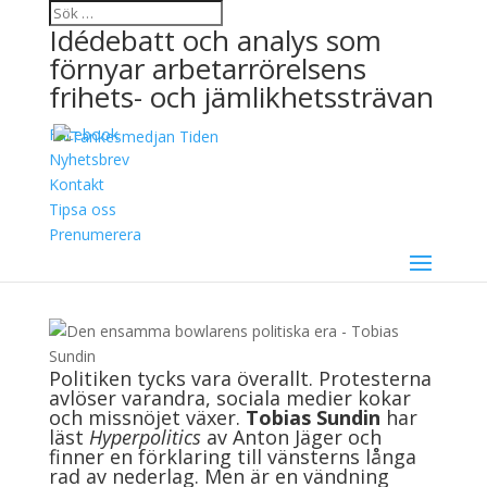
Idédebatt och analys som
förnyar arbetarrörelsens
frihets- och jämlikhetssträvan
Facebook
Den ensamma
Nyhetsbrev
Kontakt
bowlarens politiska era
Tipsa oss
Prenumerera
27 juni, 2026
Tobias Sundin
Politiken tycks vara överallt. Protesterna
avlöser varandra, sociala medier kokar
och missnöjet växer.
Tobias Sundin
har
läst
Hyperpolitics
av Anton Jäger och
finner en förklaring till vänsterns långa
rad av nederlag. Men är en vändning