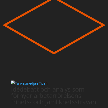
Idédebatt och analys som
förnyar arbetarrörelsens
frihets- och jämlikhetssträvan