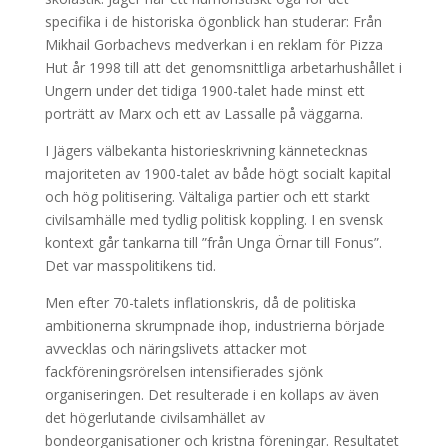
specifika i de historiska ögonblick han studerar: Från
Mikhail Gorbachevs medverkan i en reklam för Pizza
Hut år 1998 till att det genomsnittliga arbetarhushållet i
Ungern under det tidiga 1900-talet hade minst ett
porträtt av Marx och ett av Lassalle på väggarna.
I Jägers välbekanta historieskrivning kännetecknas
majoriteten av 1900-talet av både högt socialt kapital
och hög politisering. Vältaliga partier och ett starkt
civilsamhälle med tydlig politisk koppling. I en svensk
kontext går tankarna till ”från Unga Örnar till Fonus”.
Det var masspolitikens tid.
Men efter 70-talets inflationskris, då de politiska
ambitionerna skrumpnade ihop, industrierna började
avvecklas och näringslivets attacker mot
fackföreningsrörelsen intensifierades sjönk
organiseringen. Det resulterade i en kollaps av även
det högerlutande civilsamhället av
bondeorganisationer och kristna föreningar. Resultatet