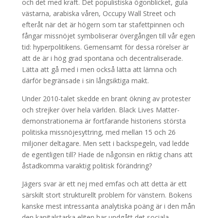
och det med kraft. Det populistiska ögonblicket, gula
västarna, arabiska våren, Occupy Wall Street och
efteråt när det är högern som tar stafettpinnen och
fångar missnöjet symboliserar övergången till vår egen
tid: hyperpolitikens. Gemensamt för dessa rörelser är
att de är i hög grad spontana och decentraliserade.
Lätta att gå med i men också lätta att lämna och
därför begränsade i sin långsiktiga makt.
Under 2010-talet skedde en brant ökning av protester
och strejker över hela världen. Black Lives Matter-
demonstrationerna är fortfarande historiens största
politiska missnöjesyttring, med mellan 15 och 26
miljoner deltagare. Men sett i backspegeln, vad ledde
de egentligen till? Hade de någonsin en riktig chans att
åstadkomma varaktig politisk förändring?
Jägers svar är ett nej med emfas och att detta är ett
särskilt stort strukturellt problem för vänstern. Bokens
kanske mest intressanta analytiska poäng är i den mån
den kapitalstarka eliten har undgått det sociala