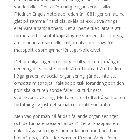
sönderfallet. Den är ”naturligt organiserad”, vilket
Friedrich Engels noterade redan år 1881, genom att ha
gått på samma fina skola, skåla på exklusiva mingel
eller vara affärspartners. Det är helt enkelt lättare att
formera ett tusental kapitalägare som en klass för sig,
än de hundratusen- eller miljontals som krävs för
masspolitik som gynnar löntagarkollektivet.
Det är enligt Jäger anledningen till vänsterns många
nederlag de senaste femtio åren. Utan att återta den
höga graden av social organisering går det inte att
omsätta missnöjet i faktisk politisk förändring och den
politiska kulturen sönderfaller i kulturkrigets
väderkvarnsfäktning. Med andra ord efterfrågar han en
förtätning av just det sociala i socialdemokratin.
Men vad gör man då åt den fallande organiseringen
och de tunnare sociala banden? Det är knappast en
enkel fråga som Jäger lämnar läsaren med och hans
bok på drygt 100 sidor rymmer få svar. Är det över