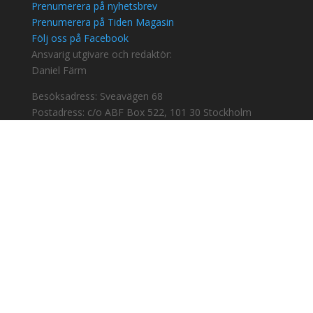
Prenumerera på nyhetsbrev
Prenumerera på Tiden Magasin
Följ oss på Facebook
Ansvarig utgivare och redaktör:
Daniel Färm
Besöksadress: Sveavägen 68
Postadress: c/o ABF Box 522, 101 30 Stockholm