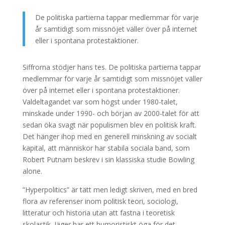
De politiska partierna tappar medlemmar för varje
år samtidigt som missnöjet väller över på internet
eller i spontana protestaktioner.
Siffrorna stödjer hans tes. De politiska partierna tappar
medlemmar för varje år samtidigt som missnöjet väller
över på internet eller i spontana protestaktioner.
Valdeltagandet var som högst under 1980-talet,
minskade under 1990- och början av 2000-talet för att
sedan öka svagt när populismen blev en politisk kraft.
Det hänger ihop med en generell minskning av socialt
kapital, att människor har stabila sociala band, som
Robert Putnam beskrev i sin klassiska studie Bowling
alone.
”Hyperpolitics” är tätt men ledigt skriven, med en bred
flora av referenser inom politisk teori, sociologi,
litteratur och historia utan att fastna i teoretisk
skolastik. Jäger har ett humoristiskt öga för det