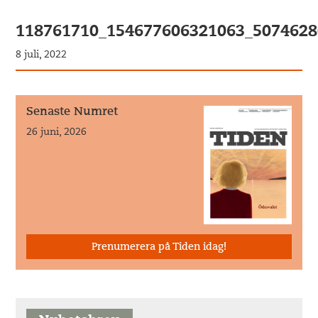
118761710_154677606321063_507462
8 juli, 2022
Senaste Numret
26 juni, 2026
Prenumerera på Tiden idag!