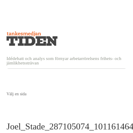
Idédebatt och analys som förnyar arbetarrörelsens frihets- och
jämlikhetssträvan
Välj en sida
Joel_Stade_287105074_10116146