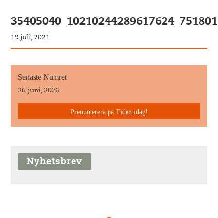
35405040_10210244289617624_75180
19 juli, 2021
Senaste Numret
26 juni, 2026
Prenumerera på Tiden idag!
Nyhetsbrev