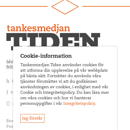
Cookie-information
Idédebatt och analys som förnyar arbetarrörelsens
Tankesmedjan Tiden använder cookies för
frihets- och jämlikhetssträvan
att utforma din upplevelse på vår webbplats
på bästa sätt. Fortsätter du använda våra
Prenumerera på nyhetsbrev
tjänster förutsätter vi att du godkänner
användningen av cookies, i enlighet med vår
Cookie och Integritetspolicy. Du kan läsa mer
Prenumerera på Tiden Magasin
om våra cookies och hur vi hanterar
personuppgifter i vår
Integritetspolicy
.
Följ oss på Facebook
Jag förstår
Besöksadress: Sveavägen 68
Postadress: c/o ABF Box 522, 101 30 Stockholm