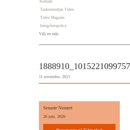
Kontakt
Tankesmedjan Tiden
Tiden Magasin
Integritetspolicy
Välj en sida
1888910_101522109975
11 november, 2021
Senaste Numret
26 juni, 2026