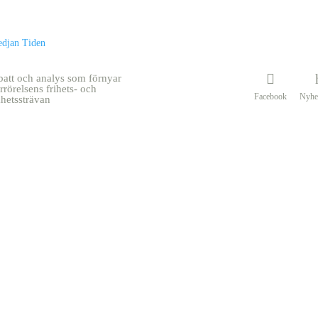
batt och analys som förnyar
rrörelsens frihets- och
Facebook
Nyhe
khetssträvan