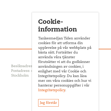
Cookie-
information
Tankesmedjan Tiden använder
cookies för att utforma din
upplevelse på vår webbplats på
bästa sätt. Fortsätter du
använda våra tjänster
förutsätter vi att du godkänner
Besöksadress: Sveavägen 68
användningen av cookies, i
Postadress: c/o ABF Box 522, 101 30
enlighet med vår Cookie och
Stockholm
Integritetspolicy. Du kan läsa
mer om våra cookies och hur vi
hanterar personuppgifter i vår
Integritetspolicy
.
Jag förstår