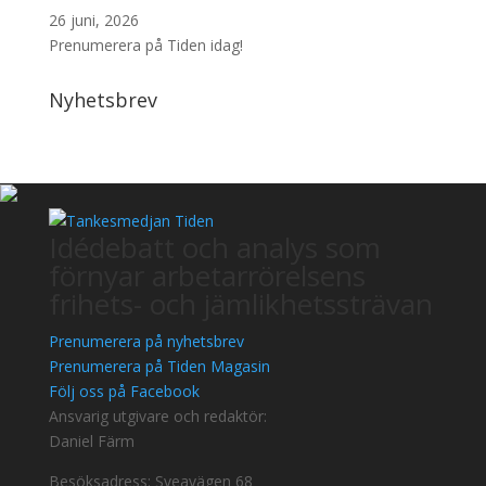
26 juni, 2026
Prenumerera på Tiden idag!
Nyhetsbrev
Idédebatt och analys som
förnyar arbetarrörelsens
frihets- och jämlikhetssträvan
Prenumerera på nyhetsbrev
Prenumerera på Tiden Magasin
Följ oss på Facebook
Ansvarig utgivare och redaktör:
Daniel Färm
Besöksadress: Sveavägen 68