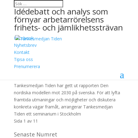
Idédebatt och analys som
förnyar arbetarrörelsens
frihets- och jämlikhetssträvan
Facebook
Arkiv
Nyhetsbrev
Kontakt
dec
Tipsa oss
Den nordiska modellen mot 2030
Prenumerera
18 december, 2015
Tankesmedjan Tiden har gett ut rapporten Den
nordiska modellen mot 2030 på svenska. För att lyfta
framtida utmaningar och möjligheter och diskutera
konkreta vägar framåt, arrangerar Tankesmedjan
Tiden ett seminarium i Stockholm
Sida 1 av 1
1
Senaste Numret