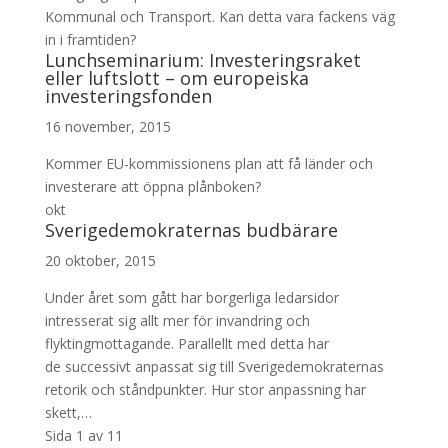
Kommunal och Transport. Kan detta vara fackens väg
in i framtiden?
Lunchseminarium: Investeringsraket
eller luftslott – om europeiska
investeringsfonden
16 november, 2015
Kommer EU-kommissionens plan att få länder och
investerare att öppna plånboken?
okt
Sverigedemokraternas budbärare
20 oktober, 2015
Under året som gått har borgerliga ledarsidor
intresserat sig allt mer för invandring och
flyktingmottagande. Parallellt med detta har
de successivt anpassat sig till Sverigedemokraternas
retorik och ståndpunkter. Hur stor anpassning har
skett,…
Sida 1 av 1
1