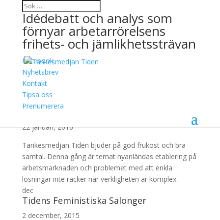
Idédebatt och analys som
förnyar arbetarrörelsens
frihets- och jämlikhetssträvan
Facebook
Arkiv
Nyhetsbrev
Kontakt
jan
Tipsa oss
Frukostseminarium: Alternativ till sänkta
Prenumerera
löner för nyanlända
22 januari, 2016
Tankesmedjan Tiden bjuder på god frukost och bra
samtal. Denna gång är temat nyanländas etablering på
arbetsmarknaden och problemet med att enkla
lösningar inte räcker när verkligheten är komplex.
dec
Tidens Feministiska Salonger
2 december, 2015