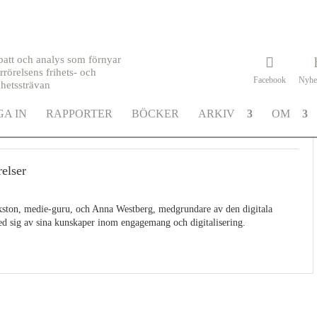
batt och analys som förnyar
rrörelsens frihets- och
Facebook
Nyhe
khetssträvan
A IN
RAPPORTER
BÖCKER
ARKIV
OM
relser
kston, medie-guru, och Anna Westberg, medgrundare av den digitala
ed sig av sina kunskaper inom engagemang och digitalisering.