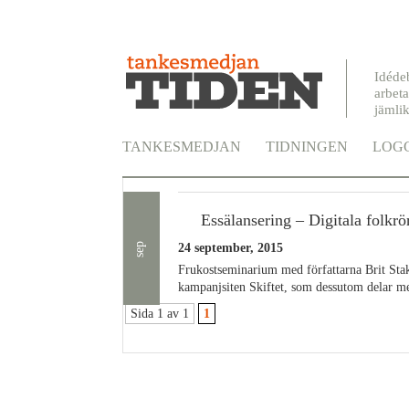
Idéde
arbeta
jämli
TANKESMEDJAN
TIDNINGEN
LOGG
Arkiv
Essälansering – Digitala folkrö
sep
24 september, 2015
Frukostseminarium med författarna Brit Sta
kampanjsiten Skiftet, som dessutom delar m
Sida 1 av 1
1