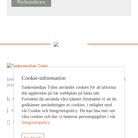
Nyhetsbrev
Cookie-information
Idédebatt och analys som förnyar arbetarrörelsens frihets- och
jämlikhetssträvan
Tankesmedjan Tiden använder cookies för att utforma
din upplevelse på vår webbplats på bästa sätt.
Fortsätter du använda våra tjänster förutsätter vi att du
Prenumerera på nyhetsbrev
godkänner användningen av cookies, i enlighet med
vår Cookie och Integritetspolicy. Du kan läsa mer om
Prenumerera på Tiden Magasin
våra cookies och hur vi hanterar personuppgifter i vår
Integritetspolicy
.
Följ oss på Facebook