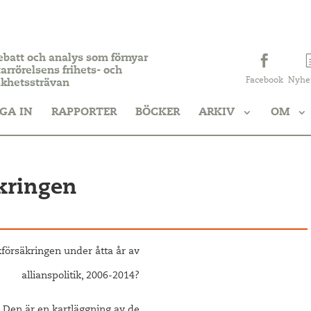
ebatt och analys som förnyar
arrörelsens frihets- och
Facebook
Nyhe
ikhetssträvan
GA IN
RAPPORTER
BÖCKER
ARKIV
OM
kringen
försäkringen under åtta år av
allianspolitik, 2006-2014?
 Den är en kartläggning av de