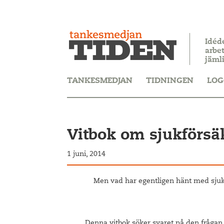
Idéd
arbet
jäml
TANKESMEDJAN
TIDNINGEN
LOG
Vitbok om sjukförsä
1 juni, 2014
Men vad har egentligen hänt med sjuk
Denna vitbok söker svaret på den frågan.