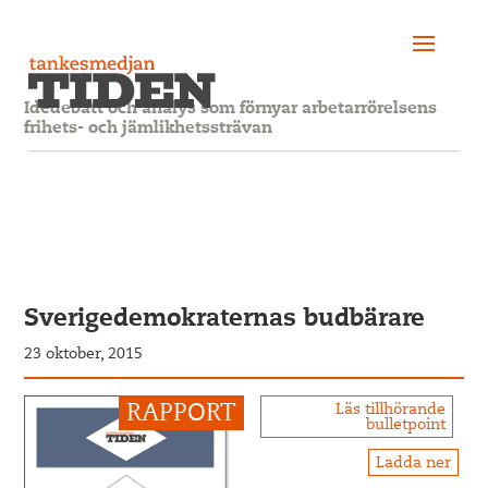
Idédebatt och analys som förnyar arbetarrörelsens
frihets- och jämlikhetssträvan
Sverigedemokraternas budbärare
23 oktober, 2015
Läs tillhörande
bulletpoint
Ladda ner