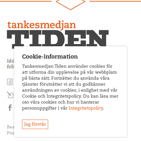
Cookie-information
Idédebatt och analys som förnyar arbetarrörelsens
Tankesmedjan Tiden använder cookies för
frihets- och jämlikhetssträvan
att utforma din upplevelse på vår webbplats
på bästa sätt. Fortsätter du använda våra
Prenumerera på nyhetsbrev
tjänster förutsätter vi att du godkänner
användningen av cookies, i enlighet med vår
Prenumerera på Tiden Magasin
Cookie och Integritetspolicy. Du kan läsa mer
om våra cookies och hur vi hanterar
personuppgifter i vår
Integritetspolicy
.
Följ oss på Facebook
Jag förstår
Besöksadress: Sveavägen 68
Postadress: c/o ABF Box 522, 101 30 Stockholm