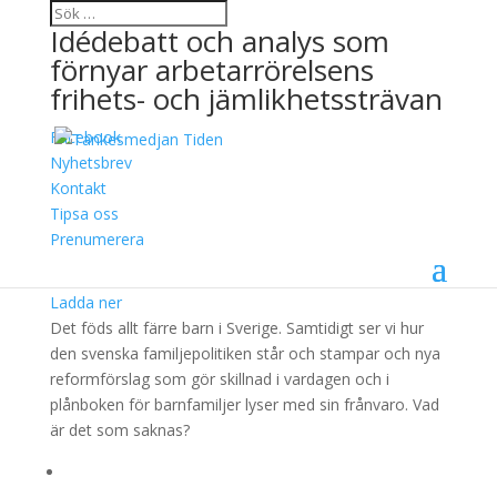
Idédebatt och analys som
förnyar arbetarrörelsens
frihets- och jämlikhetssträvan
Facebook
Sverige, familjen &
Nyhetsbrev
Kontakt
framtiden
Tipsa oss
Prenumerera
23 maj, 2025
Ladda ner
Det föds allt färre barn i Sverige. Samtidigt ser vi hur
den svenska familjepolitiken står och stampar och nya
reformförslag som gör skillnad i vardagen och i
plånboken för barnfamiljer lyser med sin frånvaro. Vad
är det som saknas?