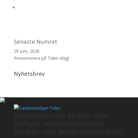
Senaste Numret
26 juni, 2026
Prenumerera på Tiden idag!
Nyhetsbrev
Idédebatt och analys som
förnyar arbetarrörelsens
frihets- och jämlikhetssträvan