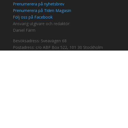
Prenumerera på nyhetsbrev
Prenumerera på Tiden Magasin
Följ oss på Facebook
Ansvarig utgivare och redaktör:
Daniel Färm
Besöksadress: Sveavägen 68
Postadress: c/o ABF Box 522, 101 30 Stockholm