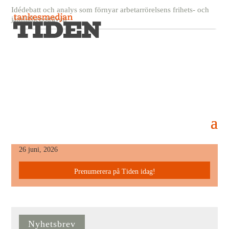
Idédebatt och analys som förnyar arbetarrörelsens frihets- och
jämlikhetssträvan
2020_SKATTA_OSS_LYCKLIGA_WEB
21 oktober, 2020
Senaste Numret
26 juni, 2026
Prenumerera på Tiden idag!
Nyhetsbrev