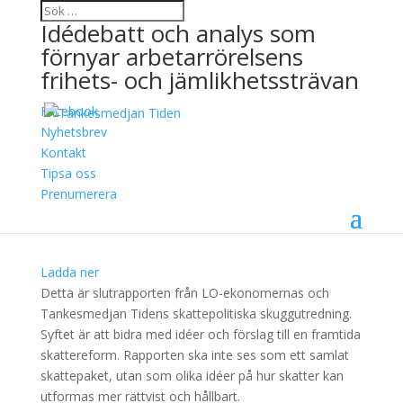
Idédebatt och analys som
förnyar arbetarrörelsens
frihets- och jämlikhetssträvan
Facebook
Skatta oss lyckliga –
Nyhetsbrev
Kontakt
Idéer för mer rättvisa
Tipsa oss
skatter
Prenumerera
21 oktober, 2020
Ladda ner
Detta är slutrapporten från LO-ekonomernas och
Tankesmedjan Tidens skattepolitiska skuggutredning.
Syftet är att bidra med idéer och förslag till en framtida
skattereform. Rapporten ska inte ses som ett samlat
skattepaket, utan som olika idéer på hur skatter kan
utformas mer rättvist och hållbart.