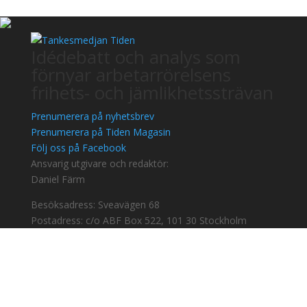
Idédebatt och analys som
förnyar arbetarrörelsens
frihets- och jämlikhetssträvan
Prenumerera på nyhetsbrev
Prenumerera på Tiden Magasin
Följ oss på Facebook
Ansvarig utgivare och redaktör:
Daniel Färm
Besöksadress: Sveavägen 68
Postadress: c/o ABF Box 522, 101 30 Stockholm