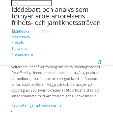
Idédebatt och analys som
förnyar arbetarrörelsens
frihets- och jämlikhetssträvan
Facebook
På lika villkor
Nyhetsbrev
Kontakt
22 mars, 2013
Tipsa oss
Prenumerera
”På lika villkor – om kvalitet och valmöjligheter i
välfärden” innehåller förslag om en ny styrningsmodell
för offentligt finansierad verksamhet. Utgångspunkten
är medborgarnas behov och en god kvalitet. Rapporten
är författad av Sören Häggroth och framtagen på
uppdrag av Socialdemokraterna i Stockholms stad och
län i samarbete med Arbetarrörelsens Tankesmedja.
Rapporten går att ladda ner här.