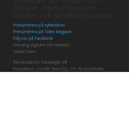
Idédebatt och analys som
förnyar arbetarrörelsens
frihets- och jämlikhetssträvan
Prenumerera på nyhetsbrev
Prenumerera på Tiden Magasin
Följ oss på Facebook
Ansvarig utgivare och redaktör:
Daniel Färm
Besöksadress: Sveavägen 68
Postadress: c/o ABF Box 522, 101 30 Stockholm