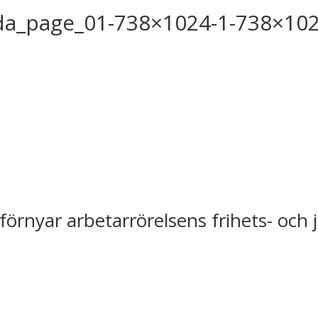
da_page_01-738×1024-1-738×10
förnyar arbetarrörelsens frihets- och 