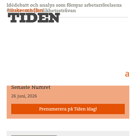
Idédebatt och analys som förnyar arbetarrörelsens
frihets- och jämlikhetssträvan
Rapport mångfald och
sammanhållning
3 oktober, 2019
Rapport mångfald och sammanhållning
Senaste Numret
26 juni, 2026
Prenumerera på Tiden idag!