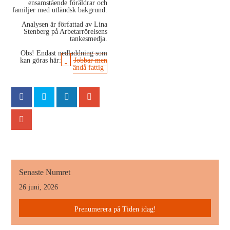
ensamstående föräldrar och
familjer med utländsk bakgrund.
Analysen är författad av Lina
Stenberg på Arbetarrörelsens
tankesmedja.
Obs! Endast nedladdning som
kan göras här:
Jobbar men
ändå fattig
Senaste Numret
26 juni, 2026
Prenumerera på Tiden idag!