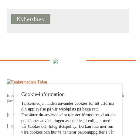
Nyhetsbrev
Cookie-information
Idédebatt och analys som förnyar arbetarrörelsens frihets- och
jämlikhetssträvan
Tankesmedjan Tiden använder cookies för att utforma
din upplevelse på vår webbplats på bästa sätt.
Fortsätter du använda våra tjänster förutsätter vi att du
Prenumerera på nyhetsbrev
godkänner användningen av cookies, i enlighet med
vår Cookie och Integritetspolicy. Du kan läsa mer om
Prenumerera på Tiden Magasin
våra cookies och hur vi hanterar personuppgifter i vår