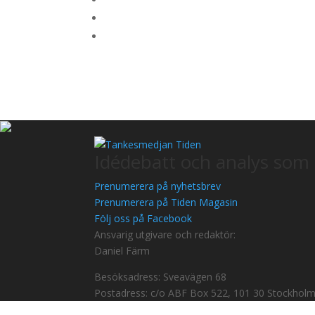
Idédebatt och analys som 
Prenumerera på nyhetsbrev
Prenumerera på Tiden Magasin
Följ oss på Facebook
Ansvarig utgivare och redaktör:
Daniel Färm
Besöksadress: Sveavägen 68
Postadress: c/o ABF Box 522, 101 30 Stockhol