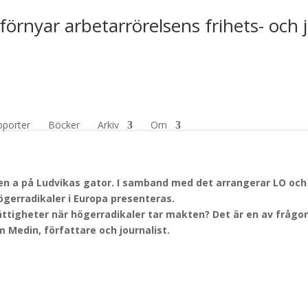
förnyar arbetarrörelsens frihets- och 
VID MAKTEN I EUROPA
pporter
Böcker
Arkiv
Om
en a på Ludvikas gator. I samband med det arrangerar LO och
ögerradikaler i Europa presenteras.
ttigheter när högerradikaler tar makten? Det är en av frågo
m Medin, författare och journalist.