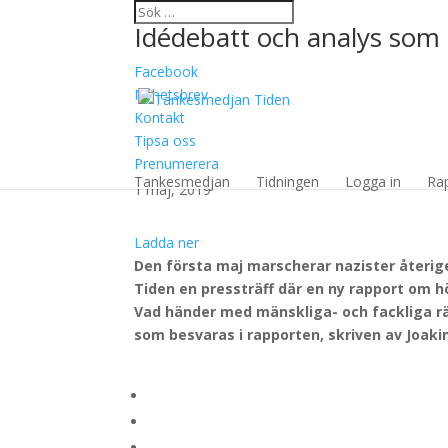
Idédebatt och analys som 
Facebook
Nyhetsbrev
Kontakt
Tipsa oss
HÖGERRADIKALERNA 
Prenumerera
Tankesmedjan
Tidningen
Logga in
Ra
1 maj, 2019
Ladda ner
Den första maj marscherar nazister återig
Tiden en pressträff där en ny rapport om h
Vad händer med mänskliga- och fackliga rä
som besvaras i rapporten, skriven av Joaki