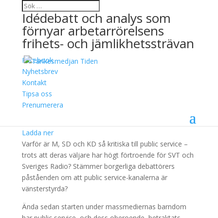
Idédebatt och analys som
förnyar arbetarrörelsens
frihets- och jämlikhetssträvan
Facebook
Högerfront mot public
Nyhetsbrev
Kontakt
service
Tipsa oss
Prenumerera
10 mars, 2021
Ladda ner
Varför är M, SD och KD så kritiska till public service –
trots att deras väljare har högt förtroende för SVT och
Sveriges Radio? Stämmer borgerliga debattörers
påståenden om att public service-kanalerna är
vänsterstyrda?
Ända sedan starten under massmediernas barndom
har public service, och dess oberoende, betraktats