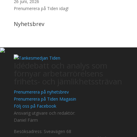
26 juni, 2026
Prenumerera på Tiden idag!
Nyhetsbrev
Idédebatt och analys som
förnyar arbetarrörelsens
frihets- och jämlikhetssträvan
Prenumerera på nyhetsbrev
Prenumerera på Tiden Magasin
Följ oss på Facebook
Ansvarig utgivare och redaktör:
Daniel Färm
Besöksadress: Sveavägen 68