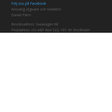
Följ oss på Facebook
Ansvarig utgivare och redaktör:
Daniel Färm
Besöksadress: Sveavägen 68
Postadress: c/o ABF Box 522, 101 30 Stockholm