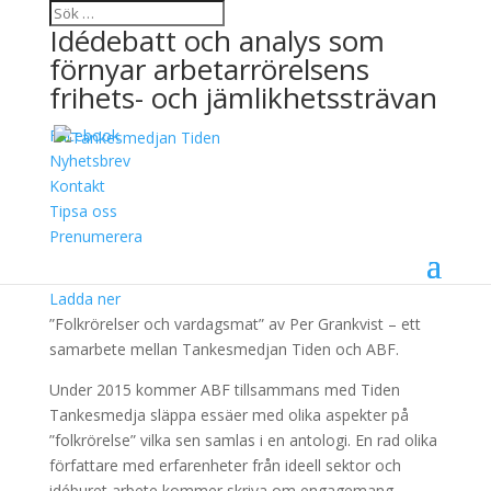
Idédebatt och analys som
förnyar arbetarrörelsens
frihets- och jämlikhetssträvan
Facebook
Folkrörelser och
Nyhetsbrev
Kontakt
vardagsmat
Tipsa oss
Prenumerera
28 april, 2015
Ladda ner
”Folkrörelser och vardagsmat” av Per Grankvist – ett
samarbete mellan Tankesmedjan Tiden och ABF.
Under 2015 kommer ABF tillsammans med Tiden
Tankesmedja släppa essäer med olika aspekter på
”folkrörelse” vilka sen samlas i en antologi. En rad olika
författare med erfarenheter från ideell sektor och
idéburet arbete kommer skriva om engagemang,