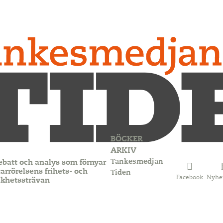
BÖCKER
ARKIV
Tankesmedjan
ebatt och analys som förnyar
arrörelsens frihets- och
Tiden
Facebook
Nyhe
ikhetssträvan