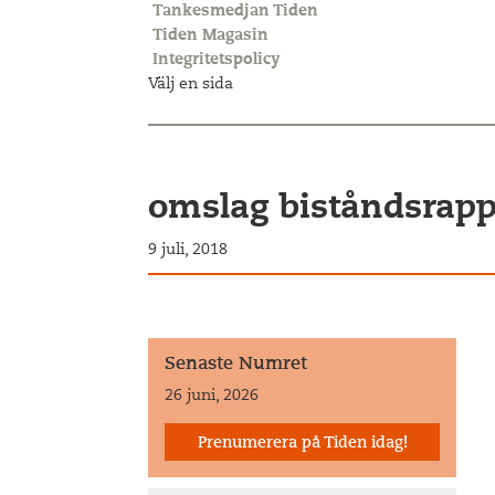
Tankesmedjan Tiden
Tiden Magasin
Integritetspolicy
Välj en sida
omslag biståndsrapp
9 juli, 2018
Senaste Numret
26 juni, 2026
Prenumerera på Tiden idag!