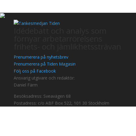
Idédebatt och analys som
förnyar arbetarrörelsens
frihets- och jämlikhetssträvan
Prenumerera på nyhetsbrev
Prenumerera på Tiden Magasin
Följ oss på Facebook
Ansvarig utgivare och redaktör:
Daniel Färm
Besöksadress: Sveavägen 68
Postadress: c/o ABF Box 522, 101 30 Stockholm