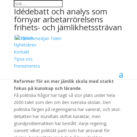
Idédebatt och analys som
förnyar arbetarrörelsens
frihets- och jämlikhetssträvan
Facebook
Alla ska med
Nyhetsbrev
Kontakt
2 oktober, 2020
Tipsa oss
Prenumerera
Ladda ner
Reformer för en mer jämlik skola med starkt
fokus på kunskap och lärande.
Få politiska frågor har tagit så stor plats under hela
2000-talet som den om den svenska skolan. Den
politiska färgen på regeringarna har varierat, och skol-
debatten har stundtals skiftat karaktär, men
grundproblematiken har bestått. Varje regering,
oavsett vilket politiskt parti som har ansvarat för