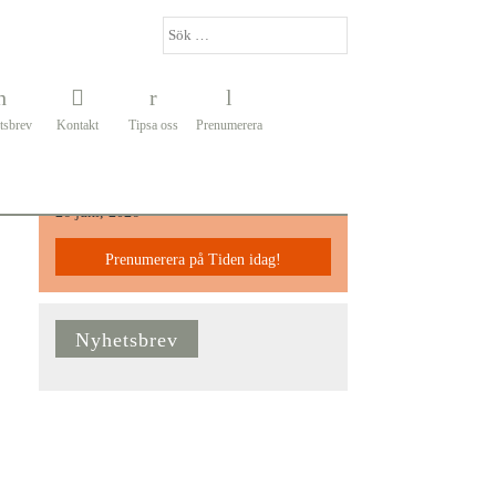
tsbrev
Kontakt
Tipsa oss
Prenumerera
Senaste Numret
26 juni, 2026
Prenumerera på Tiden idag!
Nyhetsbrev