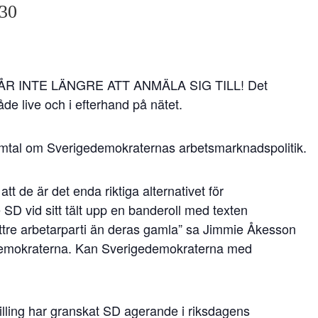
:30
R INTE LÄNGRE ATT ANMÄLA SIG TILL! Det
de live och i efterhand på nätet.
mtal om Sverigedemokraternas arbetsmarknadspolitik.
tt de är det enda riktiga alternativet för
 SD vid sitt tält upp en banderoll med texten
t bättre arbetarparti än deras gamla” sa Jimmie Åkesson
ldemokraterna. Kan Sverigedemokraterna med
lling har granskat SD agerande i riksdagens