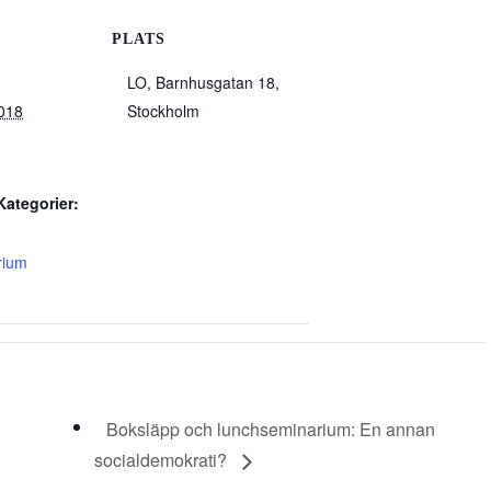
PLATS
LO, Barnhusgatan 18,
2018
Stockholm
ategorier:
rium
Boksläpp och lunchseminarium: En annan
socialdemokrati?