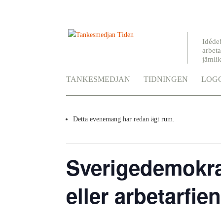
Idéde
arbeta
jämli
TANKESMEDJAN
TIDNINGEN
LOGG
« Alla Evenemang
Detta evenemang har redan ägt rum.
Sverigedemokrat
eller arbetarfie