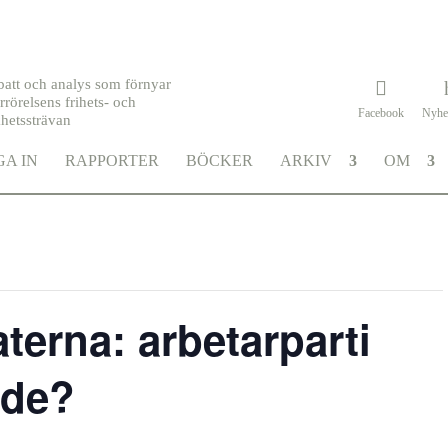
batt och analys som förnyar
rrörelsens frihets- och
Facebook
Nyhe
khetssträvan
A IN
RAPPORTER
BÖCKER
ARKIV
OM
erna: arbetarparti
nde?