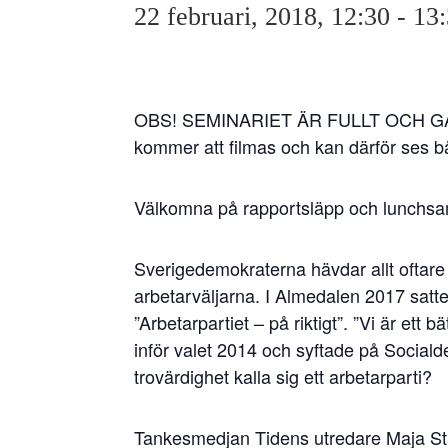
22 februari, 2018, 12:30
-
13
OBS! SEMINARIET ÄR FULLT OCH GÅ
kommer att filmas och kan därför ses bå
Välkomna på rapportsläpp och lunchsa
Sverigedemokraterna hävdar allt oftare a
arbetarväljarna. I Almedalen 2017 satte
”Arbetarpartiet – på riktigt”. ”Vi är et
inför valet 2014 och syftade på Socia
trovärdighet kalla sig ett arbetarparti?
Tankesmedjan Tidens utredare Maja Sti