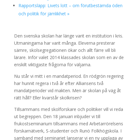
Rapportsläpp: Livets lott – om förutbestämda öden
och politik för jämlikhet
»
Den svenska skolan har länge varit en institution i kris.
Utmaningarna har varit många. Eleverna presterar
sämre, skolsegregationen ökar och allt färre vill bli
lärare. Inför valet 2014 klassades skolan som en av de
enskilt viktigaste frågorna för väljarna.
Nu står vi mitt i en mandatperiod. En rödgrön regering
har hunnit regera i två år efter Alliansens två
mandatperioder vid makten. Men är skolan på väg åt
rätt håll? Eller kvarstår skolkrisen?
Tillsammans med skolforskare och politiker vill vi reda
ut begreppen. Den 18 januari inbjuder vi till
frukostseminarium tillsammans med Arbetarrörelsens
forskarnätverk, S-studenter och Runö Folkhögskola. I
samband med seminariet lanserar vi en ny upplaga av