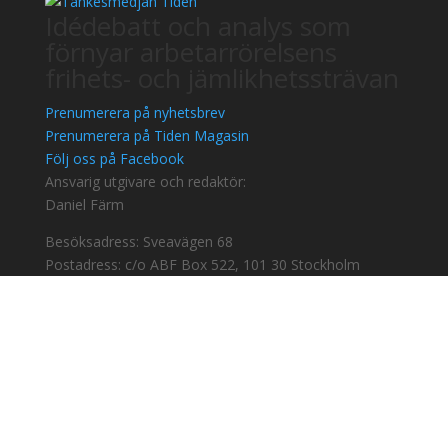
Idédebatt och analys som
förnyar arbetarrörelsens
frihets- och jämlikhetssträvan
Prenumerera på nyhetsbrev
Prenumerera på Tiden Magasin
Följ oss på Facebook
Ansvarig utgivare och redaktör:
Daniel Färm
Besöksadress: Sveavägen 68
Postadress: c/o ABF Box 522, 101 30 Stockholm