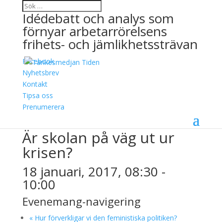
Idédebatt och analys som
förnyar arbetarrörelsens
frihets- och jämlikhetssträvan
Facebook
Nyhetsbrev
Kontakt
Tipsa oss
« Alla Evenemang
Prenumerera
Detta evenemang har redan ägt rum.
Är skolan på väg ut ur
krisen?
18 januari, 2017, 08:30
-
10:00
Evenemang-navigering
«
Hur förverkligar vi den feministiska politiken?