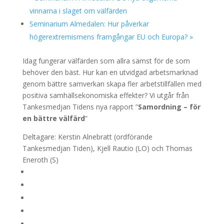
vinnarna i slaget om välfärden
Seminarium Almedalen: Hur påverkar
högerextremismens framgångar EU och Europa?
»
Idag fungerar välfärden som allra sämst för de som
behöver den bäst. Hur kan en utvidgad arbetsmarknad
genom bättre samverkan skapa fler arbetstillfällen med
positiva samhällsekonomiska effekter? Vi utgår från
Tankesmedjan Tidens nya rapport ”
Samordning – för
en bättre välfärd
”
Deltagare: Kerstin Alnebratt (ordförande
Tankesmedjan Tiden), Kjell Rautio (LO) och Thomas
Eneroth (S)