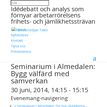
Idédebatt och analys som
förnyar arbetarrörelsens
frihets- och jämlikhetssträvan
Facebook
Nyhetsbrev
Kontakt
Tipsa oss
« Alla Evenemang
Prenumerera
Detta evenemang har redan ägt rum.
Seminarium i Almedalen:
Bygg välfärd med
samverkan
30 juni, 2014, 14:15
-
15:15
Evenemang-navigering
«
Seminarium i Almedalen: De nya oligarkerna –