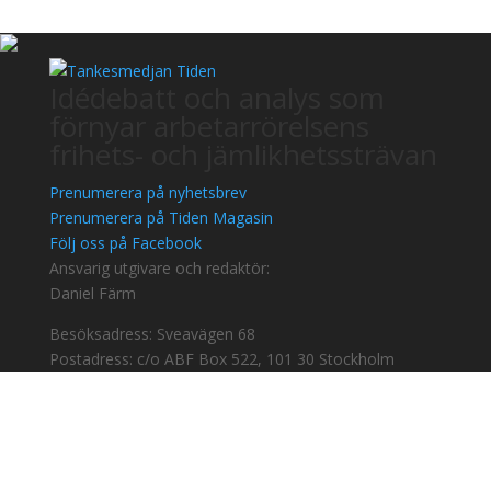
Idédebatt och analys som
förnyar arbetarrörelsens
frihets- och jämlikhetssträvan
Prenumerera på nyhetsbrev
Prenumerera på Tiden Magasin
Följ oss på Facebook
Ansvarig utgivare och redaktör:
Daniel Färm
Besöksadress: Sveavägen 68
Postadress: c/o ABF Box 522, 101 30 Stockholm