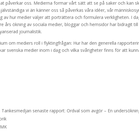
itat påverkar oss. Medierna formar vårt sätt att se på saker och kan s
 självständiga vi än känner oss så påverkas våra idéer, vår människosy
g av hur medier väljer att porträttera och formulera verkligheten. I dag
 års ökning av sociala medier, bloggar och hemsidor har bidragit till
nyanserad journalistik.
ium om mediers roll i flyktingfrågan: Hur har den generella rapporter
rkar svenska medier inom i dag och vilka svårigheter finns för att kun
 till Tankesmedjan senaste rapport: Ordval som avgör – En undersöknin
orik
 JMK