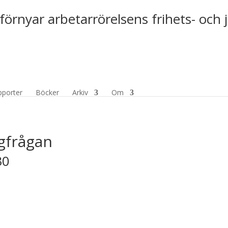
förnyar arbetarrörelsens frihets- och 
pporter
Böcker
Arkiv
Om
ngfrågan
30