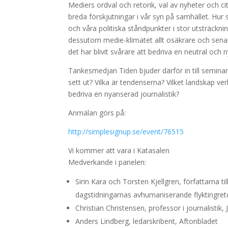
Mediers ordval och retorik, val av nyheter och c
breda förskjutningar i vår syn på samhället. Hur
och våra politiska ståndpunkter i stor utsträcknin
dessutom medie-klimatet allt osäkrare och senare
det har blivit svårare att bedriva en neutral och 
Tankesmedjan Tiden bjuder därför in till seminar
sett ut? Vilka är tendenserna? Vilket landskap ve
bedriva en nyanserad journalistik?
Anmälan görs på:
http://simplesignup.se/event/76515
Vi kommer att vara i Katasalen
Medverkande i panelen:
Sirin Kara och Torsten Kjellgren, författarna
dagstidningarnas avhumaniserande flyktingret
Christian Christensen, professor i journalistik,
Anders Lindberg, ledarskribent, Aftonbladet