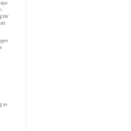
kapa
n
 blir
 att
ingen
na
g av