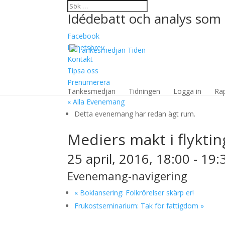
Idédebatt och analys som 
Facebook
Nyhetsbrev
Kontakt
Tipsa oss
Prenumerera
Tankesmedjan
Tidningen
Logga in
Ra
« Alla Evenemang
Detta evenemang har redan ägt rum.
Mediers makt i flykti
25 april, 2016, 18:00
-
19:
Evenemang-navigering
«
Boklansering: Folkrörelser skärp er!
Frukostseminarium: Tak för fattigdom
»