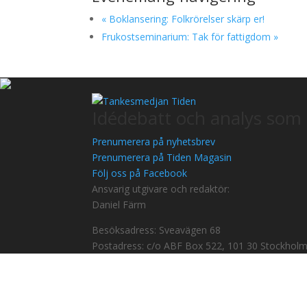
«
Boklansering: Folkrörelser skärp er!
Frukostseminarium: Tak för fattigdom
»
Idédebatt och analys som 
Prenumerera på nyhetsbrev
Prenumerera på Tiden Magasin
Följ oss på Facebook
Ansvarig utgivare och redaktör:
Daniel Färm
Besöksadress: Sveavägen 68
Postadress: c/o ABF Box 522, 101 30 Stockhol