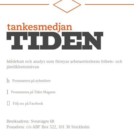
Idédebatt och analys som förnyar arbetarrörelsens frihets- och
jämlikhetssträvan
Prenumerera på nyhetsbrev
Prenumerera på Tiden Magasin
Följ oss på Facebook
Besöksadress: Sveavägen 68
Postadress: c/o ABF Box 522, 101 30 Stockholm