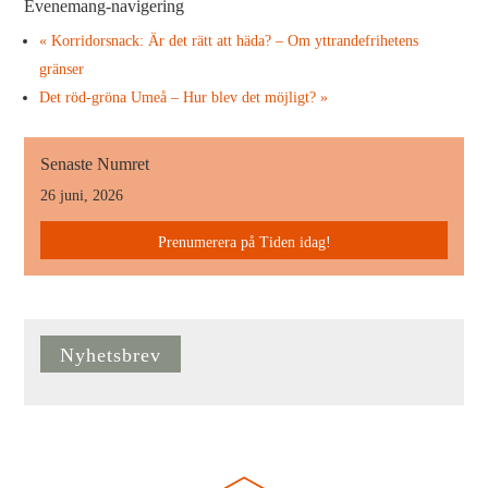
Evenemang-navigering
«
Korridorsnack: Är det rätt att häda? – Om yttrandefrihetens
gränser
Det röd-gröna Umeå – Hur blev det möjligt?
»
Senaste Numret
26 juni, 2026
Prenumerera på Tiden idag!
Nyhetsbrev