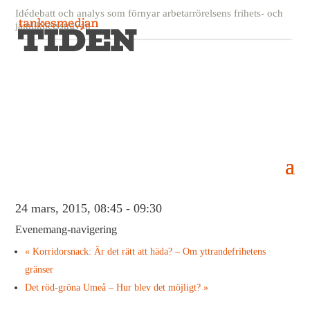
Idédebatt och analys som förnyar arbetarrörelsens frihets- och
jämlikhetssträvan
« Alla Evenemang
Detta evenemang har redan ägt rum.
Korridorsnack: TTIP – är frihandel alltid bra?
24 mars, 2015, 08:45
-
09:30
Evenemang-navigering
«
Korridorsnack: Är det rätt att häda? – Om yttrandefrihetens
gränser
Det röd-gröna Umeå – Hur blev det möjligt?
»