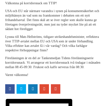
Välkomna på korridorsnack om TTIP!
USA och EU står närmare varandra i synen på konsumentsäkerhet och
miljöhänsyn än vad som nu framkommer i debatten om ett nytt
frihandelsavtal. Det finns skäl att se över regler som skulle kunna ge
företagen överprövningsrätt, men just nu tyder mycket lite på att ett
sådant hot föreligger.
Lyssna till Mats Hellströms, tidigare utrikeshandelsminister, reflektera
över TTIP-avtalet mellan EU och USA som är under förhandling.
Vilka effekter kan avtalet få i vår vardag? Och vilka farhågor
respektive förhoppningar finns?
Föreläsningen är en del av Tankesmedjan Tidens föreläsningsserie
korridorssnack. Vi arrangerar ett korridorssnack två tisdagar i månaden
mellan 08:45-09:30. Frukost och kaffe serveras från 08:30.
Varmt välkomna!