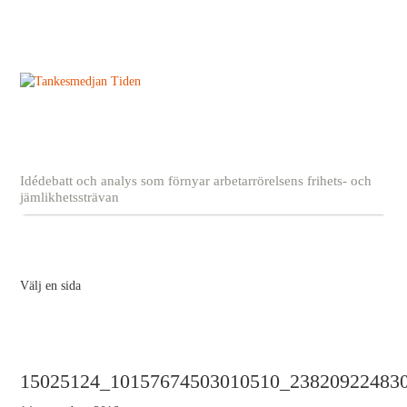
Idédebatt och analys som förnyar arbetarrörelsens frihets- och
jämlikhetssträvan
Välj en sida
15025124_10157674503010510_23820922483