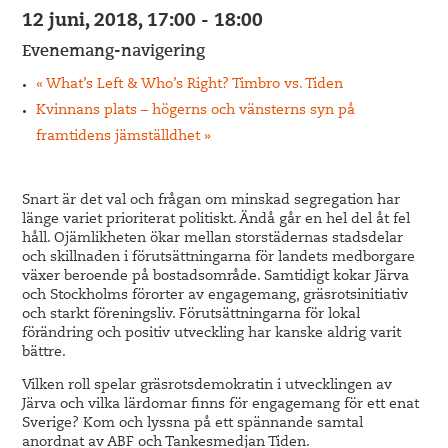
12 juni, 2018, 17:00
-
18:00
Evenemang-navigering
«
What’s Left & Who’s Right? Timbro vs. Tiden
Kvinnans plats – högerns och vänsterns syn på
framtidens jämställdhet
»
Snart är det val och frågan om minskad segregation har
länge variet prioriterat politiskt. Ändå går en hel del åt fel
håll. Ojämlikheten ökar mellan storstädernas stadsdelar
och skillnaden i förutsättningarna för landets medborgare
växer beroende på bostadsområde. Samtidigt kokar Järva
och Stockholms förorter av engagemang, gräsrotsinitiativ
och starkt föreningsliv. Förutsättningarna för lokal
förändring och positiv utveckling har kanske aldrig varit
bättre.
Vilken roll spelar gräsrotsdemokratin i utvecklingen av
Järva och vilka lärdomar finns för engagemang för ett enat
Sverige? Kom och lyssna på ett spännande samtal
anordnat av ABF och Tankesmedjan Tiden.