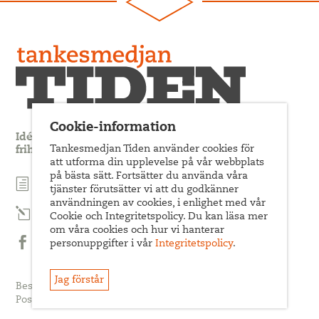
Cookie-information
Idédebatt och analys som förnyar arbetarrörelsens
Tankesmedjan Tiden använder cookies för
frihets- och jämlikhetssträvan
att utforma din upplevelse på vår webbplats
på bästa sätt. Fortsätter du använda våra
Prenumerera på nyhetsbrev
tjänster förutsätter vi att du godkänner
användningen av cookies, i enlighet med vår
Prenumerera på Tiden Magasin
Cookie och Integritetspolicy. Du kan läsa mer
om våra cookies och hur vi hanterar
personuppgifter i vår
Integritetspolicy
.
Följ oss på Facebook
Jag förstår
Besöksadress: Sveavägen 68
Postadress: c/o ABF Box 522, 101 30 Stockholm