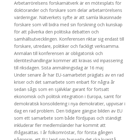
Arbetarrörelsens forskarnätverk är en mötesplats för
doktorander och forskare som delar arbetarrörelsens
värderingar. Nätverkets syfte är att samla likasinnade
forskare som vill bidra med sin forskning och kunskap
för att påverka den politiska debatten och
samhällsutvecklingen. Konferensen riktar sig endast till
forskare, utredare, politiker och fackligt verksamma.
Anmälan till konferensen är obligatorisk och
identiteshandlingar kommer att krävas vid inpassering
till riksdagen. Sista anmälningsdag är 16 maj
Under senare år har EU-samarbetet präglats av en rad
kriser och det samarbete som enbart för några år
sedan sågs som en självklar garant för fortsatt
ekonomisk och politisk integration i Europa, samt för
demokratisk konsolidering i nya demokratier, uppvisar i
dag en rad problem. Den tidigare gängse bilden av EU
som ett samarbete som både fördjupas och ständigt
inkluderar fler medlemsländer har kommit att
ifrågasättas. I år folkomröstar, för första gången
någonsin, ett EU-land om huruvida det ska kvarstå