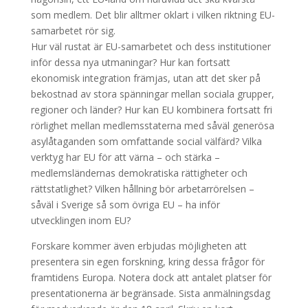
som medlem. Det blir alltmer oklart i vilken riktning EU-
samarbetet rör sig.
Hur väl rustat är EU-samarbetet och dess institutioner
inför dessa nya utmaningar? Hur kan fortsatt
ekonomisk integration främjas, utan att det sker på
bekostnad av stora spänningar mellan sociala grupper,
regioner och länder? Hur kan EU kombinera fortsatt fri
rörlighet mellan medlemsstaterna med såväl generösa
asylåtaganden som omfattande social välfärd? Vilka
verktyg har EU för att värna – och stärka –
medlemsländernas demokratiska rättigheter och
rättstatlighet? Vilken hållning bör arbetarrörelsen –
såväl i Sverige så som övriga EU – ha inför
utvecklingen inom EU?
Forskare kommer även erbjudas möjligheten att
presentera sin egen forskning, kring dessa frågor för
framtidens Europa. Notera dock att antalet platser för
presentationerna är begränsade. Sista anmälningsdag