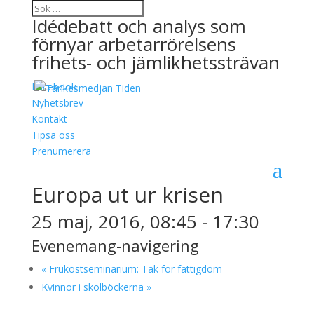
Idédebatt och analys som
förnyar arbetarrörelsens
frihets- och jämlikhetssträvan
Facebook
Nyhetsbrev
Kontakt
Tipsa oss
« Alla Evenemang
Prenumerera
Detta evenemang har redan ägt rum.
Europa ut ur krisen
25 maj, 2016, 08:45
-
17:30
Evenemang-navigering
«
Frukostseminarium: Tak för fattigdom
Kvinnor i skolböckerna
»