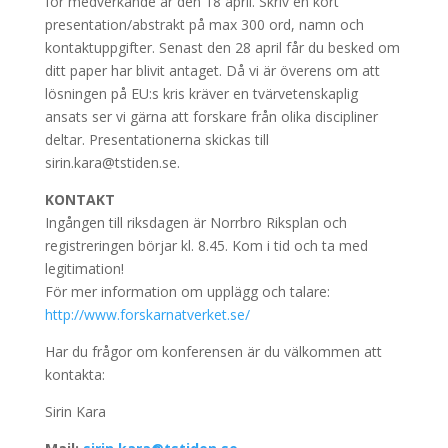
för medverkande är den 18 april. Skriv en kort
presentation/abstrakt på max 300 ord, namn och
kontaktuppgifter. Senast den 28 april får du besked om
ditt paper har blivit antaget. Då vi är överens om att
lösningen på EU:s kris kräver en tvärvetenskaplig
ansats ser vi gärna att forskare från olika discipliner
deltar. Presentationerna skickas till
sirin.kara@tstiden.se.
KONTAKT
Ingången till riksdagen är Norrbro Riksplan och
registreringen börjar kl. 8.45. Kom i tid och ta med
legitimation!
För mer information om upplägg och talare:
http://www.forskarnatverket.se/
Har du frågor om konferensen är du välkommen att
kontakta:
Sirin Kara