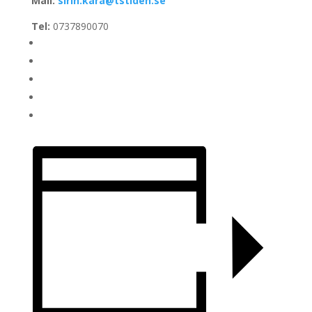
Mail:
sirin.kara@tstiden.se
Tel:
0737890070