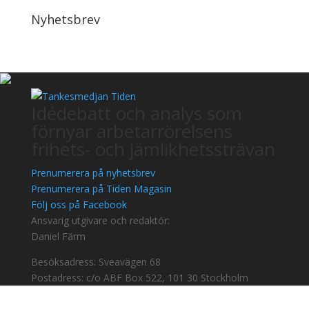
Nyhetsbrev
Idédebatt och analys som
förnyar arbetarrörelsens
frihets- och jämlikhetssträvan
Prenumerera på nyhetsbrev
Prenumerera på Tiden Magasin
Följ oss på Facebook
Ansvarig utgivare och redaktör:
Daniel Färm
Besöksadress: Sveavägen 68
Postadress: c/o ABF Box 522, 101 30 Stockholm