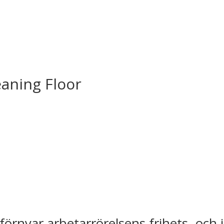
eaning Floor
förnyar arbetarrörelsens frihets- och 